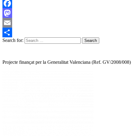
Facebook
Mastodon
Email
Search for:
Share
Projecte finançat per la Generalitat Valenciana (Ref. GV/2008/008)