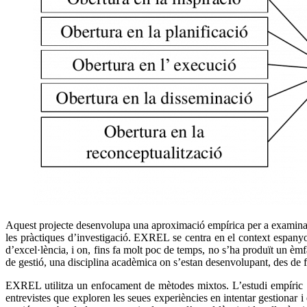
Aquest projecte desenvolupa una aproximació empírica per a examinar la 
les pràctiques d’investigació. EXREL se centra en el context espanyol, 
d’excel·lència, i on, fins fa molt poc de temps, no s’ha produït un è
de gestió, una disciplina acadèmica on s’estan desenvolupant, des de f
EXREL utilitza un enfocament de mètodes mixtos. L’estudi empíric es
entrevistes que exploren les seues experiències en intentar gestionar i