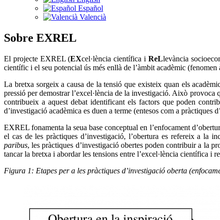
Español
Valencià
Sobre EXREL
El projecte EXREL (
EX
cel·lència científica i
ReL
levància socioecon
científic i el seu potencial ús més enllà de l’àmbit acadèmic (fenomen
La bretxa sorgeix a causa de la tensió que existeix quan els acadèmi
pressió per demostrar l’excel·lència de la investigació. Això provoca 
contribueix a aquest debat identificant els factors que poden contri
d’investigació acadèmica es duen a terme (entesos com a pràctiques d
EXREL fonamenta la seua base conceptual en l’enfocament d’obertura, 
el cas de les pràctiques d’investigació, l’obertura es refereix a la
paribus
, les pràctiques d’investigació obertes poden contribuir a la 
tancar la bretxa i abordar les tensions entre l’excel·lència científica i
Figura 1: Etapes per a les pràctiques d’investigació oberta (enfocam