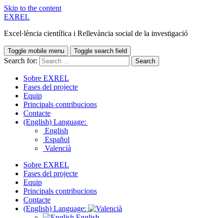
Skip to the content
EXREL
Excel·lència científica i Rellevància social de la investigació
Toggle mobile menu
Toggle search field
Search for:
Sobre EXREL
Fases del projecte
Equip
Principals contribucions
Contacte
(English) Language:
English
Español
Valencià
Sobre EXREL
Fases del projecte
Equip
Principals contribucions
Contacte
(English) Language:
English