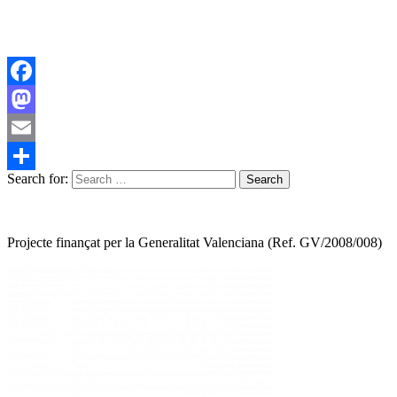
Facebook
Mastodon
Email
Search for:
Share
Projecte finançat per la Generalitat Valenciana (Ref. GV/2008/008)