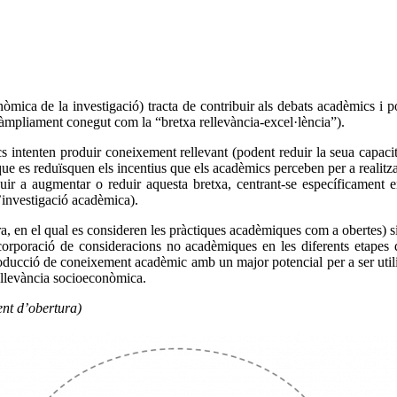
òmica de la investigació) tracta de contribuir als debats acadèmics i 
 àmpliament conegut com la “bretxa rellevància-excel·lència”).
cs intenten produir coneixement rellevant (podent reduir la seua capac
que es reduïsquen els incentius que els acadèmics perceben per a realitza
buir a augmentar o reduir aquesta bretxa, centrant-se específicament 
’investigació acadèmica).
en el qual es consideren les pràctiques acadèmiques com a obertes) si u
 incorporació de consideracions no acadèmiques en les diferents etape
producció de coneixement acadèmic amb un major potencial per a ser util
 rellevància socioeconòmica.
ent d’obertura)